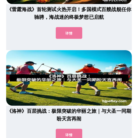
《雷霆海战》首轮测试火热开启！多国模式百艘战舰任你
驰骋，海战迷的终极梦想已启航
详情
《洛神》百层挑战：极限突破的华丽之旅｜与大圣一同期
盼天宫再闹
详情