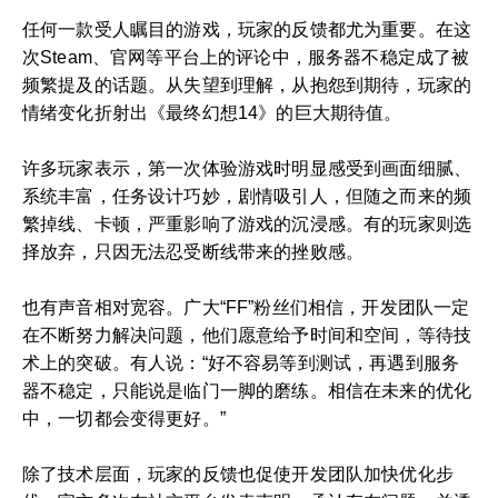
任何一款受人瞩目的游戏，玩家的反馈都尤为重要。在这
次Steam、官网等平台上的评论中，服务器不稳定成了被
频繁提及的话题。从失望到理解，从抱怨到期待，玩家的
情绪变化折射出《最终幻想14》的巨大期待值。
许多玩家表示，第一次体验游戏时明显感受到画面细腻、
系统丰富，任务设计巧妙，剧情吸引人，但随之而来的频
繁掉线、卡顿，严重影响了游戏的沉浸感。有的玩家则选
择放弃，只因无法忍受断线带来的挫败感。
也有声音相对宽容。广大“FF”粉丝们相信，开发团队一定
在不断努力解决问题，他们愿意给予时间和空间，等待技
术上的突破。有人说：“好不容易等到测试，再遇到服务
器不稳定，只能说是临门一脚的磨练。相信在未来的优化
中，一切都会变得更好。”
除了技术层面，玩家的反馈也促使开发团队加快优化步