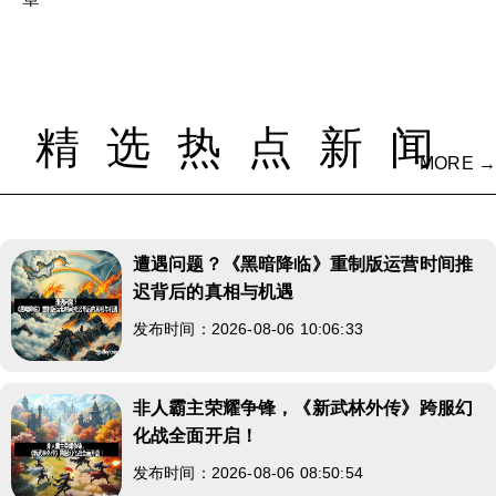
精选热点新闻
MORE →
遭遇问题？《黑暗降临》重制版运营时间推
迟背后的真相与机遇
发布时间：2026-08-06 10:06:33
非人霸主荣耀争锋，《新武林外传》跨服幻
化战全面开启！
发布时间：2026-08-06 08:50:54