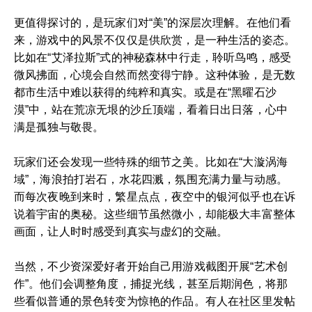
更值得探讨的，是玩家们对“美”的深层次理解。在他们看
来，游戏中的风景不仅仅是供欣赏，是一种生活的姿态。
比如在“艾泽拉斯”式的神秘森林中行走，聆听鸟鸣，感受
微风拂面，心境会自然而然变得宁静。这种体验，是无数
都市生活中难以获得的纯粹和真实。或是在“黑曜石沙
漠”中，站在荒凉无垠的沙丘顶端，看着日出日落，心中
满是孤独与敬畏。
玩家们还会发现一些特殊的细节之美。比如在“大漩涡海
域”，海浪拍打岩石，水花四溅，氛围充满力量与动感。
而每次夜晚到来时，繁星点点，夜空中的银河似乎也在诉
说着宇宙的奥秘。这些细节虽然微小，却能极大丰富整体
画面，让人时时感受到真实与虚幻的交融。
当然，不少资深爱好者开始自己用游戏截图开展“艺术创
作”。他们会调整角度，捕捉光线，甚至后期润色，将那
些看似普通的景色转变为惊艳的作品。有人在社区里发帖