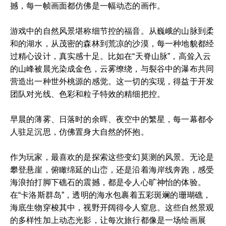
撼，每一帧画面都仿佛是一幅动态的画作。
游戏中的自然风景堪称细节控的福音。从巍峨的山脉到柔
和的湖水，从茂密的森林到荒凉的沙漠，每一种地貌都经
过精心设计，真实感十足。比如在“天脊山脉”，高耸入云
的山峰被晨光染成金色，云雾缭绕，与裂谷中的瀑布共同
营造出一种世外桃源的感觉。这一切的实现，得益于开发
团队对光线、色彩和粒子特效的精细把控。
早晨的薄雾、日落时的余晖、夜空中的繁星，每一幕都令
人驻足沉思，仿佛置身大自然的怀抱。
作为玩家，最喜欢的是探索这些变幻莫测的风景。无论是
攀登悬崖，俯瞰绵延的山峦，还是沿着海岸线奔跑，感受
海浪拍打脚下礁石的震撼，都是令人心旷神怡的体验。
在“卡洛斯群岛”，透明的海水包裹着五彩斑斓的珊瑚礁，
海底生物穿梭其中，视野开阔得令人窒息。这些自然景观
的多样性加上动态光影，让每次旅行都像是一场绘画展